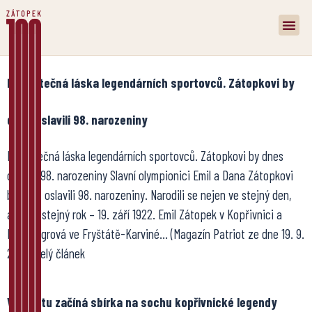
Neskutečná láska legendárních sportovců. Zátopkovi by
dnes oslavili 98. narozeniny
Neskutečná láska legendárních sportovců. Zátopkovi by dnes
oslavili 98. narozeniny Slavní olympionici Emil a Dana Zátopkovi
by dnes oslavili 98. narozeniny. Narodili se nejen ve stejný den,
ale i ve stejný rok – 19. září 1922. Emil Zátopek v Kopřivnici a
Dana Ingrová ve Fryštátě-Karviné… (Magazín Patriot ze dne 19. 9.
2020) Celý článek
V sobotu začíná sbírka na sochu kopřivnické legendy