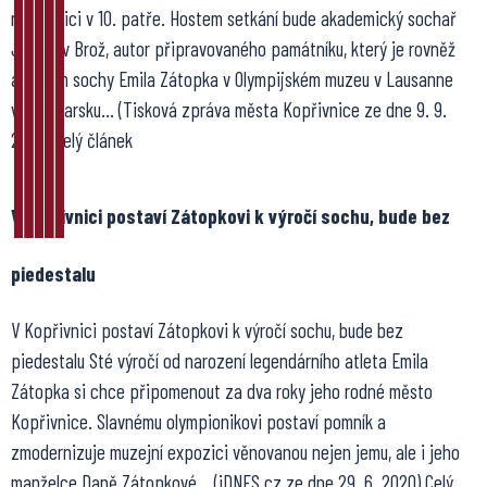
na radnici v 10. patře. Hostem setkání bude akademický sochař
Jaroslav Brož, autor připravovaného památníku, který je rovněž
autorem sochy Emila Zátopka v Olympijském muzeu v Lausanne
ve Švýcarsku… (Tisková zpráva města Kopřivnice ze dne 9. 9.
2020) Celý článek
V Kopřivnici postaví Zátopkovi k výročí sochu, bude bez
piedestalu
V Kopřivnici postaví Zátopkovi k výročí sochu, bude bez
piedestalu Sté výročí od narození legendárního atleta Emila
Zátopka si chce připomenout za dva roky jeho rodné město
Kopřivnice. Slavnému olympionikovi postaví pomník a
zmodernizuje muzejní expozici věnovanou nejen jemu, ale i jeho
manželce Daně Zátopkové… (iDNES.cz ze dne 29. 6. 2020) Celý