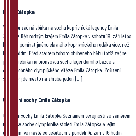
Emila Zátopka
V sobotu začíná sbírka na sochu kopřivnické legendy Emila
Zátopka Běh rodným krajem Emila Zátopka v sobotu 19. září letos
bude připomínat jméno slavného kopřivnického rodáka více, než
kdy předtím. Před startem tohoto oblíbeného běhu totiž začne
peněžní sbírka na bronzovou sochu legendárního běžce a
čtyřnásobného olympijského vítěze Emila Zátopka. Pořízení
sochy přijde město na zhruba jeden […]
Umístění sochy Emila Zátopka
Umístění sochy Emila Zátopka Seznámení veřejnosti se záměrem
realizace sochy olympionika století Emila Zátopka a jejím
umístěním ve městě se uskuteční v pondělí 14. září v 16 hodin