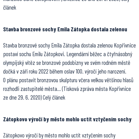
článek
Stavba bronzové sochy Emila Zátopka dostala zelenou
Stavba bronzové sochy Emila Zátopka dostala zelenou Kopřivnice
postaví sochu Emilu Zátopkovi. Legendární běžec a čtyřnásobný
olympijský vítěz se bronzové podobizny ve svém rodném městě
dočká v září roku 2022 během oslav 100. výročí jeho narození.
O plánu postavit bronzovou skulpturu včera velkou většinou hlasů
rozhodli zastupitelé města… (Tisková zpráva města Kopřivnice
ze dne 29. 6. 2020) Celý článek
Zátopkovo výročí by město mohlo uctít vztyčením sochy
Zátopkovo výročí by město mohlo uctít vztyčením sochy