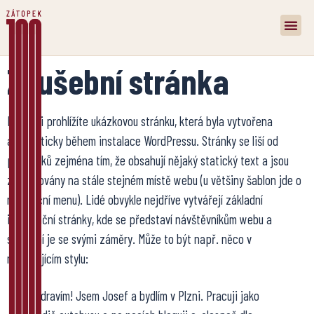
Zkušební stránka
Právě si prohlížíte ukázkovou stránku, která byla vytvořena
automaticky během instalace WordPressu. Stránky se liší od
příspěvků zejména tím, že obsahují nějaký statický text a jsou
zobrazovány na stále stejném místě webu (u většiny šablon jde o
navigační menu). Lidé obvykle nejdříve vytvářejí základní
informační stránky, kde se představí návštěvníkům webu a
seznámí je se svými záměry. Může to být např. něco v
následujícím stylu:
Zdravím! Jsem Josef a bydlím v Plzni. Pracuji jako