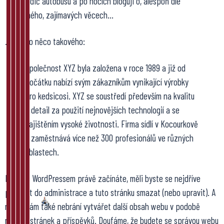
řidič autobusu a po nocích bloguji o, alespoň dle
mého, zajímavých věcech…
…a nebo něco takového:
Společnost XYZ byla založena v roce 1989 a již od
počátku nabízí svým zákazníkům vynikající výrobky
pro kedsicosi. XYZ se soustředí především na kvalitu
a detail za použití nejnovějších technologií a se
zajištěním vysoké životnosti. Firma sídlí v Kocourkově
a zaměstnává více než 300 profesionálů ve různých
oblastech.
Pokud s WordPressem právě začínáte, měli byste se nejdříve
přihlásit do
administrace
a tuto stránku smazat (nebo upravit). A
nic už vám také nebrání vytvářet další obsah webu v podobě
nových stránek a příspěvků. Doufáme, že budete se správou webu